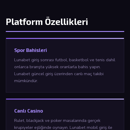
Platform Özellikleri
Spor Bahisleri
Lunabet giriş sonrası futbol, basketbol ve tenis dahil
onlarca branşta yüksek oranlarla bahis yapın.
Lunabet güncel giriş üzerinden canlı maç takibi
mümkündür.
Canlı Casino
Rulet, blackjack ve poker masalarında gerçek
krupiyeler eşliğinde oynayın. Lunabet mobil giriş ile