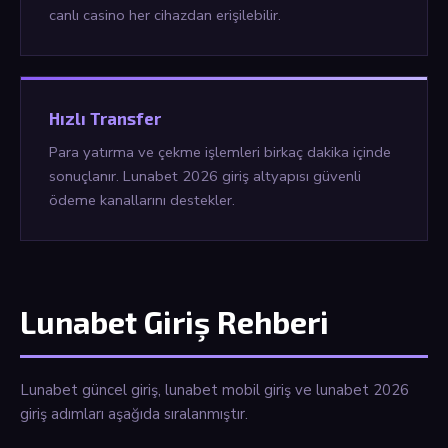
canlı casino her cihazdan erişilebilir.
Hızlı Transfer
Para yatırma ve çekme işlemleri birkaç dakika içinde
sonuçlanır. Lunabet 2026 giriş altyapısı güvenli
ödeme kanallarını destekler.
Lunabet Giriş Rehberi
Lunabet güncel giriş, lunabet mobil giriş ve lunabet 2026
giriş adımları aşağıda sıralanmıştır.