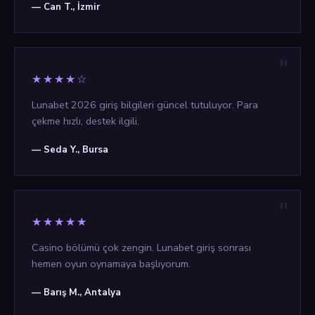
— Can T., İzmir
★★★★☆
Lunabet 2026 giriş bilgileri güncel tutuluyor. Para
çekme hızlı, destek ilgili.
— Seda Y., Bursa
★★★★★
Casino bölümü çok zengin. Lunabet giriş sonrası
hemen oyun oynamaya başlıyorum.
— Barış M., Antalya