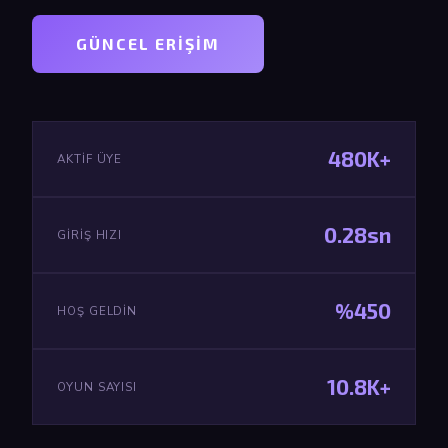
GÜNCEL ERİŞİM
480K+
AKTIF ÜYE
0.28sn
GIRIŞ HIZI
%450
HOŞ GELDIN
10.8K+
OYUN SAYISI