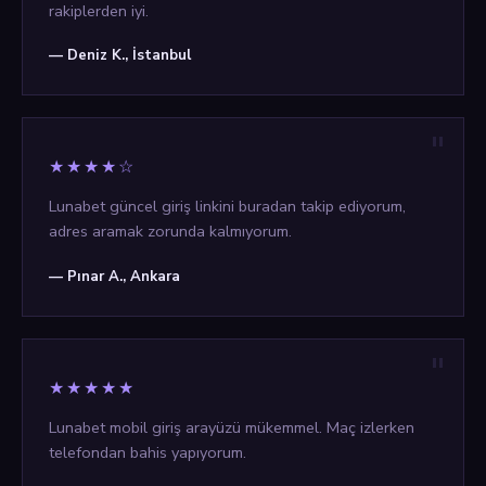
rakiplerden iyi.
— Deniz K., İstanbul
★★★★☆
Lunabet güncel giriş linkini buradan takip ediyorum,
adres aramak zorunda kalmıyorum.
— Pınar A., Ankara
★★★★★
Lunabet mobil giriş arayüzü mükemmel. Maç izlerken
telefondan bahis yapıyorum.