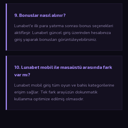
9. Bonuslar nasıl alınır?
Lunabet'e ilk para yatırma sonrası bonus seçenekleri
aktifleşir. Lunabet güncel giriş üzerinden hesabınıza
giriş yaparak bonusları görüntüleyebilirsiniz.
10. Lunabet mobil ile masaüstü arasında fark
var mı?
Lunabet mobil giriş tüm oyun ve bahis kategorilerine
erişim sağlar. Tek fark arayüzün dokunmatik
kullanıma optimize edilmiş olmasıdır.