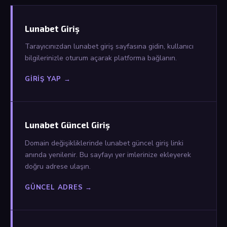
Lunabet Giriş
Tarayıcınızdan lunabet giriş sayfasına gidin, kullanıcı
bilgilerinizle oturum açarak platforma bağlanın.
GIRIŞ YAP →
Lunabet Güncel Giriş
Domain değişikliklerinde lunabet güncel giriş linki
anında yenilenir. Bu sayfayı yer imlerinize ekleyerek
doğru adrese ulaşın.
GÜNCEL ADRES →