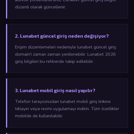
düzenli olarak güncellenir.
2. Lunabet güncel giriş neden değişiyor?
Erişim düzenlemeleri nedeniyle lunabet güncel giriş
domain'i zaman zaman yenilenebilir. Lunabet 2026
giriş bilgileri bu rehberde takip edilebilir.
3. Lunabet mobil giriş nasıl yapılır?
Telefon tarayıcınızdan lunabet mobil giriş linkine
tıklayın veya resmi uygulamayı indirin. Tüm özellikler
mobilde de kullanılabilir.